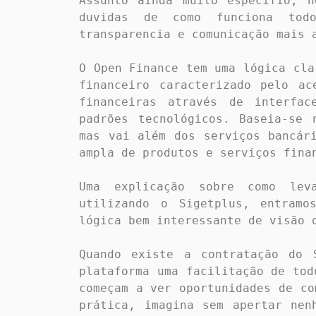
Assunto ainda muito especifio, n
duvidas de como funciona tod
transparencia e comunicação mais a
O Open Finance tem uma lógica cla
financeiro caracterizado pelo ac
financeiras através de interfac
padrões tecnológicos. Baseia-se 
mas vai além dos serviços bancári
ampla de produtos e serviços finan
Uma explicação sobre como lev
utilizando o Sigetplus, entramo
lógica bem interessante de visão q
Quando existe a contratação do 
plataforma uma facilitação de tod
começam a ver oportunidades de co
prática, imagina sem apertar nen