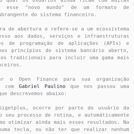
o qual os usuários ainda ficam com muitas 
o esse "novo mundo" de um formato de 
brangente do sistema financeiro.

ra de abertura e refere-se a um ecossistema 
esso aos dados, serviços e infraestruturas 
es de programação de aplicações (APIs) e 
nos princípios do sistema bancário aberto, 
os tradicionais para incluir uma gama mais 
ceiros.

ar o Open Finance para sua organização 
s com 
Gabriel Paulino
 que nos passou uma 
ue descrevemos abaixo:

Sigetplus, ocorre por parte do usuário da 
o seu processo de rotina, e automáticamente 
mo otimizar ainda mais esses resultados. Na 
huma tecla, ou não ter que realizar nenhum 