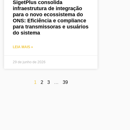
SigetPlus consolida
infraestrutura de integração
para o novo ecossistema do
ONS: Eficiência e compliance
para transmissoras e usuários
do sistema
LEIA MAIS »
29 de junho de 2026
1
2
3
…
39