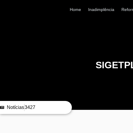
Home
Inadimplência
Refor
SIGETP
Notícias
3427