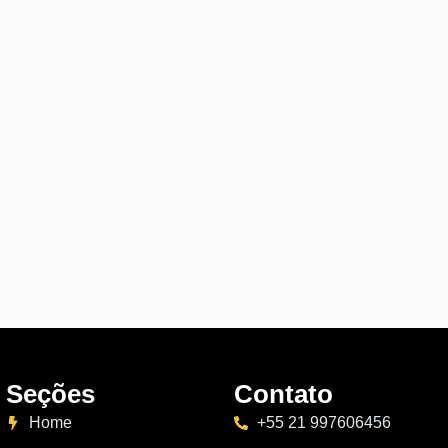
Seções
Contato
Home
+55 21 997606456