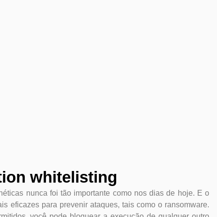
ion whitelisting
éticas nunca foi tão importante como nos dias de hoje. E o
ais eficazes para prevenir ataques, tais como o ransomware.
rmitidos, você pode bloquear a execução de qualquer outro