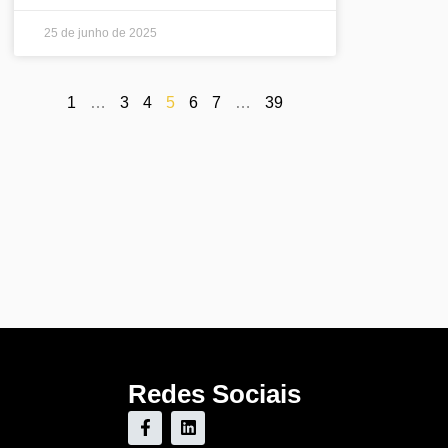
25 de junho de 2025
1
…
3
4
5
6
7
…
39
Redes Sociais