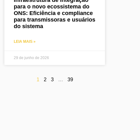
para o novo ecossistema do
ONS: Eficiência e compliance
para transmissoras e usuários
do sistema
LEIA MAIS »
29 de junho de 2026
1
2
3
…
39