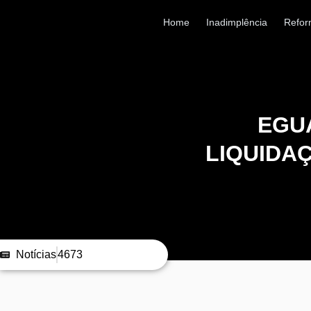
Home
Inadimplência
Refor
EGU
LIQUIDA
Notícias
4673