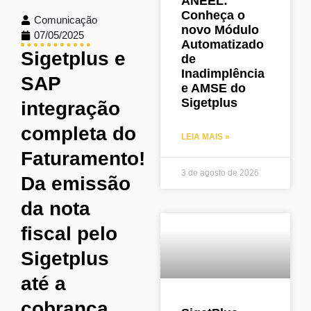
ANEEL:
Conheça o
Comunicação
novo Módulo
07/05/2025
Automatizado
Sigetplus e
de
Inadimplência
SAP
e AMSE do
Sigetplus
integração
completa do
LEIA MAIS »
Faturamento!
3 de agosto de 2026
Da emissão
da nota
fiscal pelo
Sigetplus
até a
cobrança