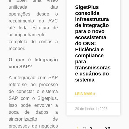
e obter uma visão
SigetPlus
unificada das
consolida
operações desde o
infraestrutura
recebimento do AVC
de integração
até toda estrutura de
para o novo
acompanhamento
ecossistema
completa do contas a
do ONS:
receber.
Eficiência e
compliance
O que é Integração
para
com SAP?
transmissoras
e usuários do
A integração com SAP
sistema
refere-se ao processo
de conectar o sistema
LEIA MAIS »
SAP com o Sigetplus.
Isso pode envolver a
29 de junho de 2026
troca de dados, a
sincronização de
processos de negócios
1
2
3
…
39