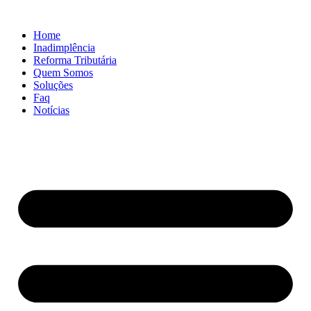
Ir
para
Home
o
Inadimplência
conteúdo
Reforma Tributária
Quem Somos
Soluções
Faq
Notícias