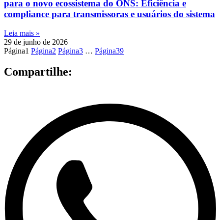
para o novo ecossistema do ONS: Eficiência e
compliance para transmissoras e usuários do sistema
Leia mais »
29 de junho de 2026
Página
1
Página
2
Página
3
…
Página
39
Compartilhe: