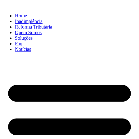
Ir
para
Home
o
Inadimplência
conteúdo
Reforma Tributária
Quem Somos
Soluções
Faq
Notícias