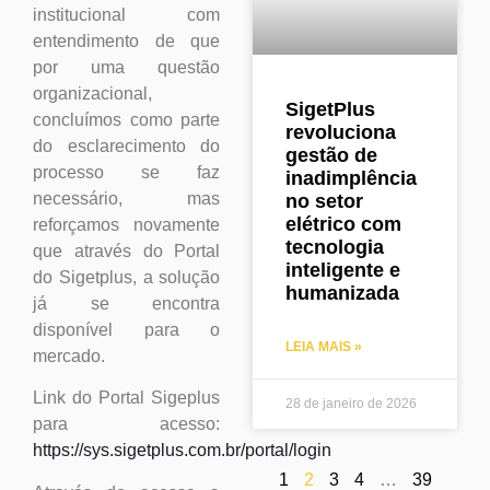
institucional com
entendimento de que
por uma questão
organizacional,
SigetPlus
concluímos como parte
revoluciona
do esclarecimento do
gestão de
processo se faz
inadimplência
necessário, mas
no setor
elétrico com
reforçamos novamente
tecnologia
que através do Portal
inteligente e
do Sigetplus, a solução
humanizada
já se encontra
disponível para o
LEIA MAIS »
mercado.
Link do Portal Sigeplus
28 de janeiro de 2026
para acesso:
https://sys.sigetplus.com.br/portal/login
1
2
3
4
…
39