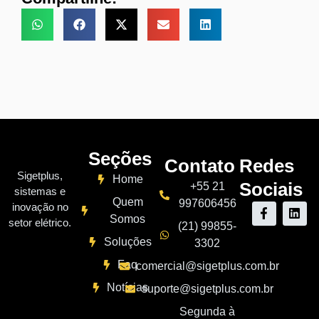
Seções
Contato
Redes
Sigetplus,
Home
Sociais
+55 21
sistemas e
Quem
997606456
inovação no
Somos
setor elétrico.
(21) 99855-
Soluções
3302
Faq
comercial@sigetplus.com.br
Notícias
suporte@sigetplus.com.br
Segunda à