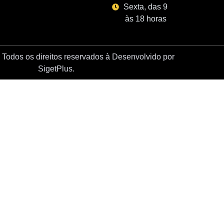
Sexta, das 9
às 18 horas
Todos os direitos reservados à
Desenvolvido por
SigetPlus.