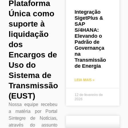
Plataforma
Integração
Única como
SigetPlus &
suporte à
SAP
S/4HANA:
liquidação
Elevando o
Padrão de
dos
Governança
Encargos de
na
Transmissão
Uso do
de Energia
Sistema de
LEIA MAIS »
Transmissão
(EUST)
12 de fevereiro de
2026
Nossa equipe recebeu
a matéria por Portal
Sintegre de Notícias,
através do assunto