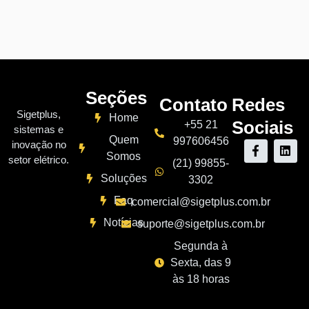
Seções
Contato
Redes
Sigetplus,
Home
Sociais
+55 21
sistemas e
Quem
997606456
inovação no
Somos
setor elétrico.
(21) 99855-
Soluções
3302
Faq
comercial@sigetplus.com.br
Notícias
suporte@sigetplus.com.br
Segunda à
Sexta, das 9
às 18 horas