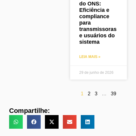
do ONS:
Eficiência e
compliance
para
transmissoras
e usuários do
sistema
LEIA MAIS »
29 de junho de 2026
1
2
3
…
39
Compartilhe: