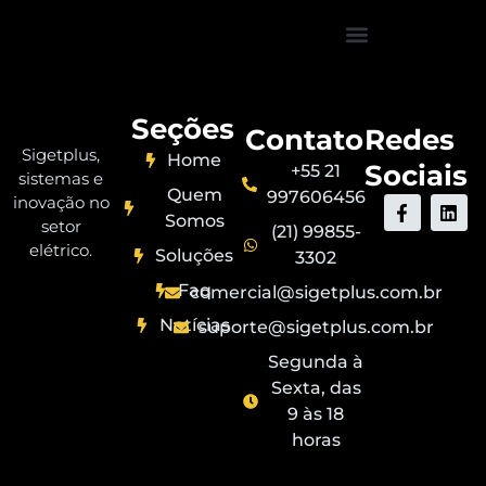
Seções
Contato
Redes
Sigetplus,
Home
Sociais
+55 21
sistemas e
Quem
997606456
inovação no
Somos
setor
(21) 99855-
elétrico.
Soluções
3302
Faq
comercial@sigetplus.com.br
Notícias
suporte@sigetplus.com.br
Segunda à
Sexta, das
9 às 18
horas