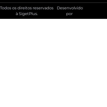
Todos os direitos reservados
Desenvolvido
à SigetPlus.
por