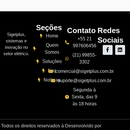
Seções
Contato
Redes
Sigetplus,
Home
Sociais
+55 21
sistemas e
Quem
997606456
inovação no
Somos
setor elétrico.
(21) 99855-
Soluções
3302
Faq
comercial@sigetplus.com.br
Notícias
suporte@sigetplus.com.br
Segunda à
Sexta, das 9
às 18 horas
Todos os direitos reservados à
Desenvolvido por