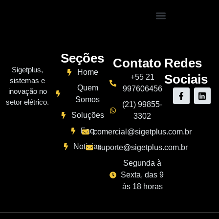
Seções
Contato
Redes
Sigetplus,
Home
Sociais
+55 21
sistemas e
Quem
997606456
inovação no
Somos
setor elétrico.
(21) 99855-
Soluções
3302
Faq
comercial@sigetplus.com.br
Notícias
suporte@sigetplus.com.br
Segunda à
Sexta, das 9
às 18 horas