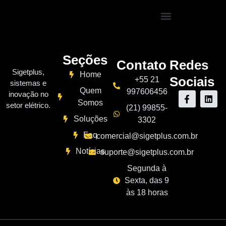
Seções
Contato
Redes
Sigetplus,
Home
Sociais
+55 21
sistemas e
Quem
997606456
inovação no
Somos
setor elétrico.
(21) 99855-
Soluções
3302
Faq
comercial@sigetplus.com.br
Notícias
suporte@sigetplus.com.br
Segunda à
Sexta, das 9
às 18 horas